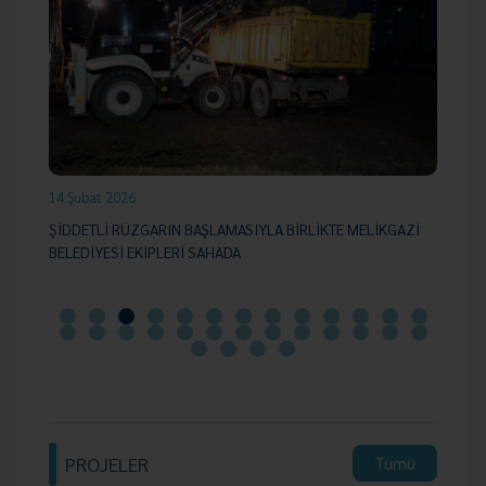
14 Şubat 2026
02
N
ŞİDDETLİ RÜZGARIN BAŞLAMASIYLA BİRLİKTE MELİKGAZİ
ME
BELEDİYESİ EKİPLERİ SAHADA
PROJELER
Tümü