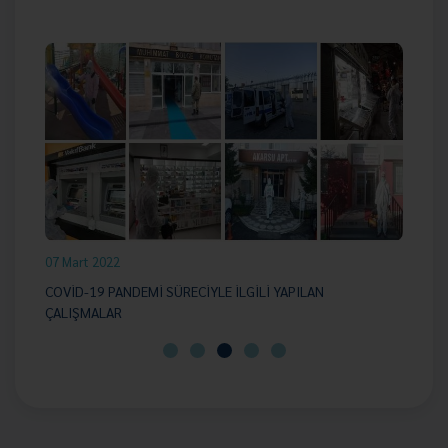
07 Mart 2022
07
COVİD-19 PANDEMİ SÜRECİYLE İLGİLİ YAPILAN
SO
ÇALIŞMALAR