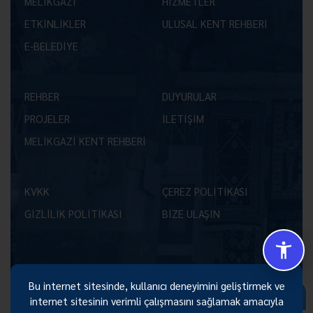
MELİKGAZİ
HİZMETLER
ETKİNLİKLER
ULUSAL KENT REHBERİ
E-BELEDİYE
REHBER
DUYURULAR
PROJELER
İLETİŞİM
MELİKGAZİ KENT REHBERİ
KVKK
ÇEREZ POLİTİKASI
GİZLİLİK POLİTİKASI
BİZE ULAŞIN
Bu internet sitesinde, kullanıcı deneyimini geliştirmek ve
Size Nasıl Yardımcı Olabilirim 😊
internet sitesinin verimli çalışmasını sağlamak amacıyla