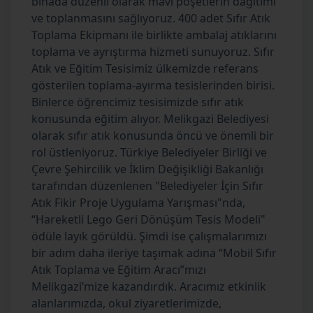
binada düzenli olarak mavi poşetlerin dağıtımı
ve toplanmasını sağlıyoruz. 400 adet Sıfır Atık
Toplama Ekipmanı ile birlikte ambalaj atıklarını
toplama ve ayrıştırma hizmeti sunuyoruz. Sıfır
Atık ve Eğitim Tesisimiz ülkemizde referans
gösterilen toplama-ayırma tesislerinden birisi.
Binlerce öğrencimiz tesisimizde sıfır atık
konusunda eğitim alıyor. Melikgazi Belediyesi
olarak sıfır atık konusunda öncü ve önemli bir
rol üstleniyoruz. Türkiye Belediyeler Birliği ve
Çevre Şehircilik ve İklim Değişikliği Bakanlığı
tarafından düzenlenen "Belediyeler İçin Sıfır
Atık Fikir Proje Uygulama Yarışması"nda,
“Hareketli Lego Geri Dönüşüm Tesis Modeli"
ödüle layık görüldü. Şimdi ise çalışmalarımızı
bir adım daha ileriye taşımak adına “Mobil Sıfır
Atık Toplama ve Eğitim Aracı”mızı
Melikgazi’mize kazandırdık. Aracımız etkinlik
alanlarımızda, okul ziyaretlerimizde,