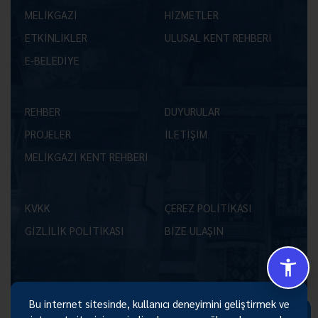
MELİKGAZİ
HİZMETLER
ETKİNLİKLER
ULUSAL KENT REHBERİ
E-BELEDİYE
REHBER
DUYURULAR
PROJELER
İLETİŞİM
MELİKGAZİ KENT REHBERİ
KVKK
ÇEREZ POLİTİKASI
GİZLİLİK POLİTİKASI
BİZE ULAŞIN
Bu internet sitesinde, kullanıcı deneyimini geliştirmek ve
Size Nasıl Yardımcı Olabilirim 😊