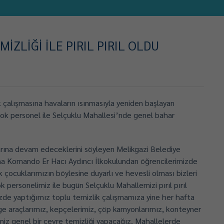
ZLİĞİ İLE PIRIL PIRIL OLDU
 çalışmasına havaların ısınmasıyla yeniden başlayan
rçok personel ile Selçuklu Mahallesi’nde genel bahar
larına devam edeceklerini söyleyen Melikgazi Belediye
ma Komando Er Hacı Aydıncı İlkokulundan öğrencilerimizde
k çocuklarımızın böylesine duyarlı ve hevesli olması bizleri
k personelimiz ile bugün Selçuklu Mahallemizi pırıl pırıl
izde yaptığımız toplu temizlik çalışmamıza yine her hafta
e araçlarımız, kepçelerimiz, çöp kamyonlarımız, konteyner
imiz genel bir çevre temizliği yapacağız. Mahallelerde