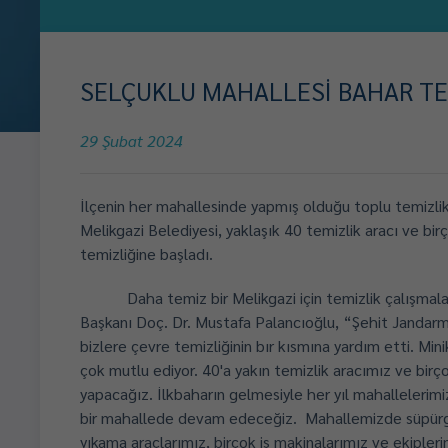
SELÇUKLU MAHALLESİ BAHAR TEMİ
29 Şubat 2024
İlçenin her mahallesinde yapmış olduğu toplu temizlik
Melikgazi Belediyesi, yaklaşık 40 temizlik aracı ve bi
temizliğine başladı.
Daha temiz bir Melikgazi için temizlik çalışma
Başkanı Doç. Dr. Mustafa Palancıoğlu, “Şehit Jandar
bizlere çevre temizliğinin bır kısmına yardım etti. Mini
çok mutlu ediyor. 40'a yakın temizlik aracımız ve birço
yapacağız. İlkbaharın gelmesiyle her yıl mahallelerim
bir mahallede devam edeceğiz.
Mahallemizde süpürg
yıkama araçlarımız, birçok iş makinalarımız ve ekipler