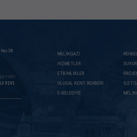
İ No:38
MELİKGAZİ
REHBE
HİZMETLER
DUYUR
ETKİNLİKLER
PROJE
pp Hattı
53 9191
ULUSAL KENT REHBERİ
İLETİ
E-BELEDİYE
MELİK