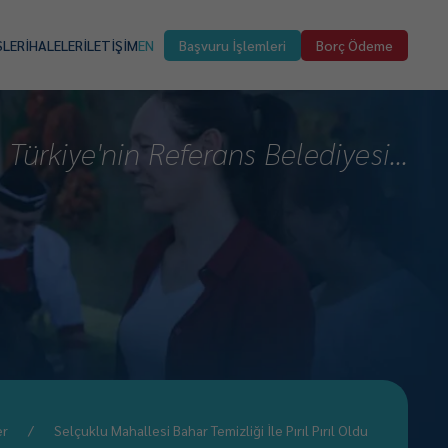
SLER
İHALELER
İLETİŞİM
EN
Başvuru İşlemleri
Borç Ödeme
Türkiye'nin Referans Belediyesi...
er
Selçuklu Mahallesi Bahar Temizliği İle Pırıl Pırıl Oldu