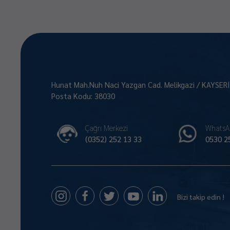
Hunat Mah.Nuh Naci Yazgan Cad. Melikgazi / KAYSER
Posta Kodu: 38030
Çağrı Merkezi
WhatsA
(0352) 252 13 33
0530 2
Bizi takip edin !