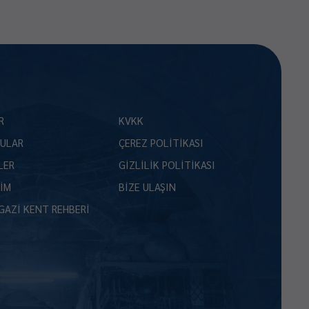
R
KVKK
ULAR
ÇEREZ POLİTİKASI
LER
GİZLİLİK POLİTİKASI
ŞİM
BİZE ULAŞIN
GAZİ KENT REHBERİ