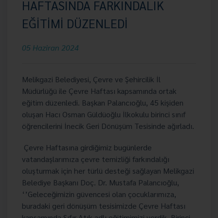
HAFTASINDA FARKINDALIK
EĞİTİMİ DÜZENLEDİ
05 Haziran 2024
Melikgazi Belediyesi, Çevre ve Şehircilik İl
Müdürlüğü ile Çevre Haftası kapsamında ortak
eğitim düzenledi. Başkan Palancıoğlu, 45 kişiden
oluşan Hacı Osman Güldüoğlu İlkokulu birinci sınıf
öğrencilerini İnecik Geri Dönüşüm Tesisinde ağırladı.
Çevre Haftasına girdiğimiz bugünlerde
vatandaşlarımıza çevre temizliği farkındalığı
oluşturmak için her türlü desteği sağlayan Melikgazi
Belediye Başkanı Doç. Dr. Mustafa Palancıoğlu,
‘’Geleceğimizin güvencesi olan çocuklarımıza,
buradaki geri dönüşüm tesisimizde Çevre Haftası
kapsamında Sıfır Atık adlı eğitimimizi verdik. Birinci