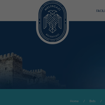
FACIL
Home
Bıds