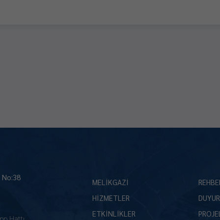
İ No:38
MELİKGAZİ
REHBE
HİZMETLER
DUYUR
ETKİNLİKLER
PROJE
pp Hattı