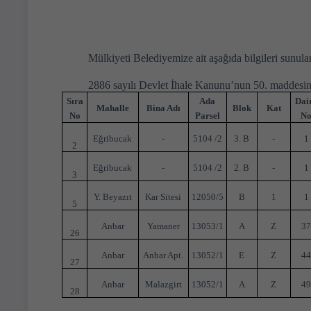
Mülkiyeti Belediyemize ait aşağıda bilgileri sunul
2886 sayılı Devlet İhale Kanunu’nun 50. maddesine 
Sıra
Ada
Dai
Mahalle
Bina Adı
Blok
Kat
No
Parsel
N
Eğribucak
-
5104 /2
3. B
-
1
2
Eğribucak
-
5104 /2
2. B
-
1
3
Y. Beyazıt
Kar Sitesi
12050/5
B
1
1
5
Anbar
Yamaner
13053/1
A
Z
3
26
Anbar
Anbar Apt.
13052/1
E
Z
4
27
Anbar
Malazgirt
13052/1
A
Z
4
28