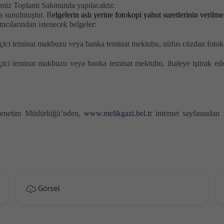
miz Toplantı Salonunda yapılacaktır.
ıda sunulmuştur. B
elgelerin aslı yerine fotokopi yahut suretlerinin verilme
lımcılarından istenecek belgeler:
çici teminat makbuzu veya banka teminat mektubu, nüfus cüzdan fotokop
ici teminat makbuzu veya banka teminat mektubu, ihaleye iştirak eden ş
 Denetim Müdürlüğü’nden,
www.melikgazi.bel.tr
internet sayfasından 
Görsel