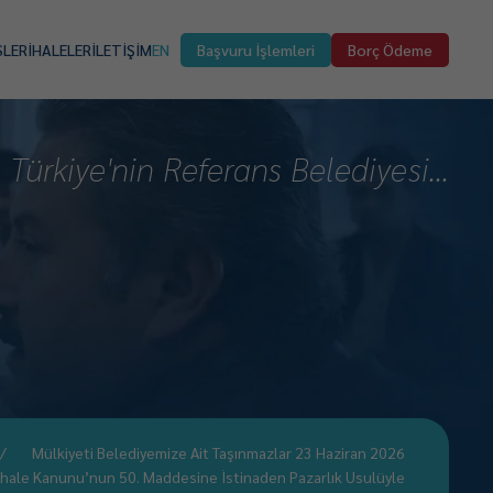
SLER
İHALELER
İLETİŞİM
EN
Başvuru İşlemleri
Borç Ödeme
Türkiye'nin Referans Belediyesi...
Mülkiyeti Belediyemize Ait Taşınmazlar 23 Haziran 2026
 İhale Kanunu’nun 50. Maddesine İstinaden Pazarlık Usulüyle