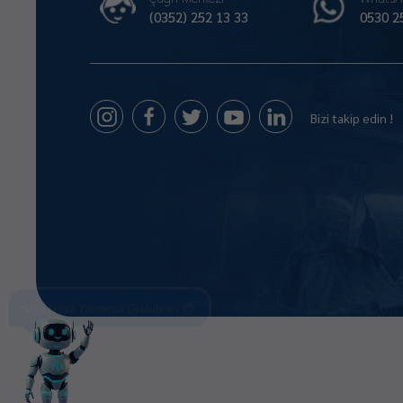
(0352) 252 13 33
0530 2
Bizi takip edin !
Size Nasıl Yardımcı Olabilirim 😊