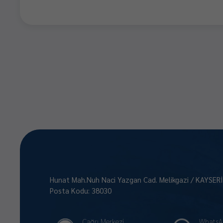
Hunat Mah.Nuh Naci Yazgan Cad. Melikgazi / KAYSER
Posta Kodu: 38030
Çağrı Merkezi
WhatsA