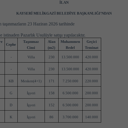
İLAN
KAYSERİ MELİKGAZİ BELEDİYE BAŞKANLIĞI’NDAN
an taşınmazların 23 Haziran 2026 tarihinde
istinaden Pazarlık Usulüyle satışı yapılacaktır.
re
Taşınmaz
Alan
Muhammen
Geçici
Cephe
o
Cinsi
(m2)
Bedel
Teminat
-
Villa
230
13.500.000
420.000
-
Villa
230
13.500.000
420.000
KB
Mesken(4+1)
171
7.250.000
220.000
7
G
İşyeri
158
6.500.000
200.000
4
D
İşyeri
152
6.500.000
200.000
9
K
İşyeri
86
3.700.000
140.000