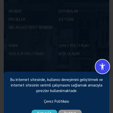
REHBER
DUYURULAR
PROJELER
İLETİŞİM
MELİKGAZİ KENT REHBERİ
KVKK
ÇEREZ POLİTİKASI
GİZLİLİK POLİTİKASI
BİZE ULAŞIN
Bu internet sitesinde, kullanıcı deneyimini geliştirmek ve
Size Nasıl Yardımcı Olabilirim 😊
internet sitesinin verimli çalışmasını sağlamak amacıyla
çerezler kullanılmaktadır.
Çerez Politikası
Kabul Et
Reddet