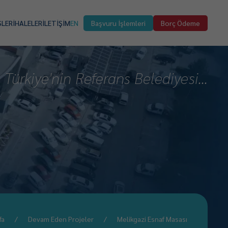
SLER
İHALELER
İLETİŞİM
EN
Başvuru İşlemleri
Borç Ödeme
Türkiye'nin Referans Belediyesi...
fa
Devam Eden Projeler
Melikgazi Esnaf Masası