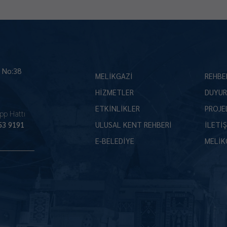
İ No:38
MELİKGAZİ
REHBE
HİZMETLER
DUYUR
ETKİNLİKLER
PROJE
pp Hattı
53 9191
ULUSAL KENT REHBERİ
İLETİ
E-BELEDİYE
MELİK