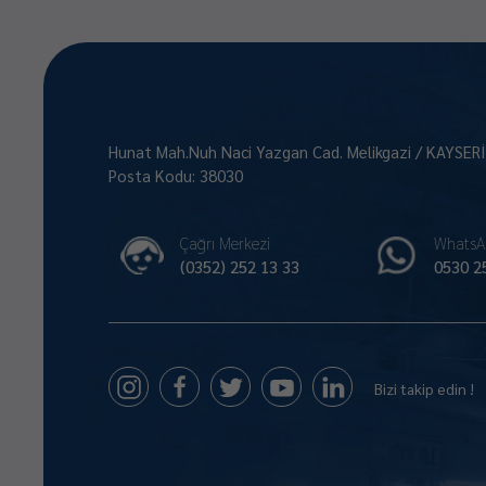
Hunat Mah.Nuh Naci Yazgan Cad. Melikgazi / KAYSER
Posta Kodu: 38030
Çağrı Merkezi
WhatsA
(0352) 252 13 33
0530 2
Bizi takip edin !