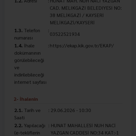
1.2.
Adresi
:
HUNAT MAH. NUH NACİ YAZGAN
CAD. MELIKGAZI BELEDIYESI NO:
38 MELİKGAZİ / KAYSERİ
MELİKGAZİ/KAYSERİ
1.3.
Telefon
:
03522521934
numarası
1.4.
İhale
:
https://ekap.kik.gov.tr/EKAP/
dokümanının
görülebileceği
ve
indirilebileceği
internet sayfası
2- İhalenin
2.1.
Tarih ve
:
29.06.2026 - 10:30
Saati
2.2.
Yapılacağı
:
HUNAT MAHALLESİ NUH NACİ
(e-tekliflerin
YAZGAN CADDESİ NO:34 KAT:-1