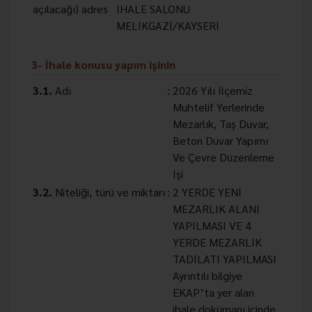
açılacağı) adres
İHALE SALONU
MELİKGAZİ/KAYSERİ
3- İhale konusu yapım işinin
3.1.
Adı
:
2026 Yılı İlçemiz
Muhtelif Yerlerinde
Mezarlık, Taş Duvar,
Beton Duvar Yapımı
Ve Çevre Düzenleme
İşi
3.2.
Niteliği, türü ve miktarı
:
2 YERDE YENİ
MEZARLIK ALANI
YAPILMASI VE 4
YERDE MEZARLIK
TADİLATI YAPILMASI
Ayrıntılı bilgiye
EKAP’ta yer alan
ihale dokümanı içinde