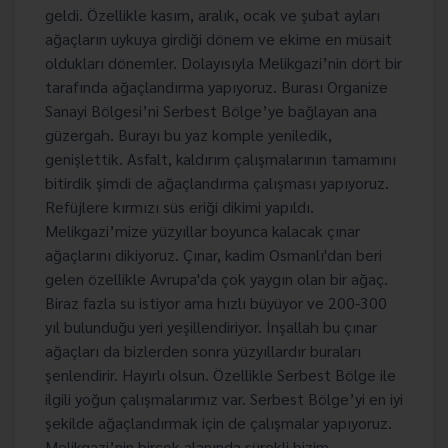
geldi. Özellikle kasım, aralık, ocak ve şubat ayları
ağaçların uykuya girdiği dönem ve ekime en müsait
oldukları dönemler. Dolayısıyla Melikgazi’nin dört bir
tarafında ağaçlandırma yapıyoruz. Burası Organize
Sanayi Bölgesi’ni Serbest Bölge’ye bağlayan ana
güzergah. Burayı bu yaz komple yeniledik,
genişlettik. Asfalt, kaldırım çalışmalarının tamamını
bitirdik şimdi de ağaçlandırma çalışması yapıyoruz.
Refüjlere kırmızı süs eriği dikimi yapıldı.
Melikgazi’mize yüzyıllar boyunca kalacak çınar
ağaçlarını dikiyoruz. Çınar, kadim Osmanlı'dan beri
gelen özellikle Avrupa'da çok yaygın olan bir ağaç.
Biraz fazla su istiyor ama hızlı büyüyor ve 200-300
yıl bulunduğu yeri yeşillendiriyor. İnşallah bu çınar
ağaçları da bizlerden sonra yüzyıllardır buraları
şenlendirir. Hayırlı olsun. Özellikle Serbest Bölge ile
ilgili yoğun çalışmalarımız var. Serbest Bölge’yi en iyi
şekilde ağaçlandırmak için de çalışmalar yapıyoruz.
Melikgazi’nin birçok alanında sürekli bizim