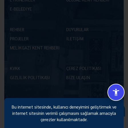
E-BELEDİYE
REHBER
DUYURULAR
PROJELER
İLETİŞİM
MELİKGAZİ KENT REHBERİ
KVKK
ÇEREZ POLİTİKASI
GİZLİLİK POLİTİKASI
BİZE ULAŞIN
Bu internet sitesinde, kullanıcı deneyimini geliştirmek ve
Size Nasıl Yardımcı Olabilirim 😊
internet sitesinin verimli çalışmasını sağlamak amacıyla
çerezler kullanılmaktadır.