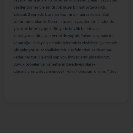
kayalık hafriyat alanı gibi bir yerdi. Bisiklet yolları, yaya yolu,
yeşillendirmesiyle şimdi çok güzel bir hat ortaya çıktı.
Yaklaşık 2 senedir buranın yapımı için uğraşıyoruz. Çok
şükür tamamlandı. Derenin üzerine geçişler için 2 adet de
güzel bir köprü yaptık. Bölgede büyük bir ihtiyacı
karşılayacak bir pazar yerini de yaptık. Yakında açılışını da
yapacağız. Dolayısıyla mahallelerimizin eksiklerini gidermek
için çalışıyoruz. Mahallelerimizin asfaltından kaldırımına
kadar her türlü işlerini yapıyor, ihtiyaçlarını gideriyoruz.
Büyük projeler ve hizmetlerin belediyesi olarak
çalışmalarımız devam edecek. Hayırlı olmasını dilerim.” dedi