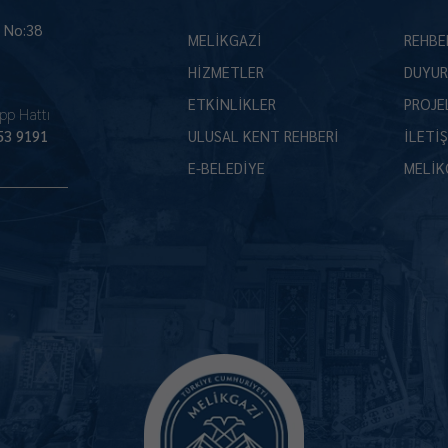
İ No:38
MELİKGAZİ
REHBE
HİZMETLER
DUYUR
ETKİNLİKLER
PROJE
pp Hattı
53 9191
ULUSAL KENT REHBERİ
İLETİ
E-BELEDİYE
MELİK