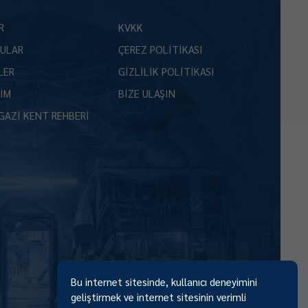
R
KVKK
ULAR
ÇEREZ POLİTİKASI
LER
GİZLİLİK POLİTİKASI
ŞİM
BİZE ULAŞIN
GAZİ KENT REHBERİ
Bu internet sitesinde, kullanıcı deneyimini
geliştirmek ve internet sitesinin verimli