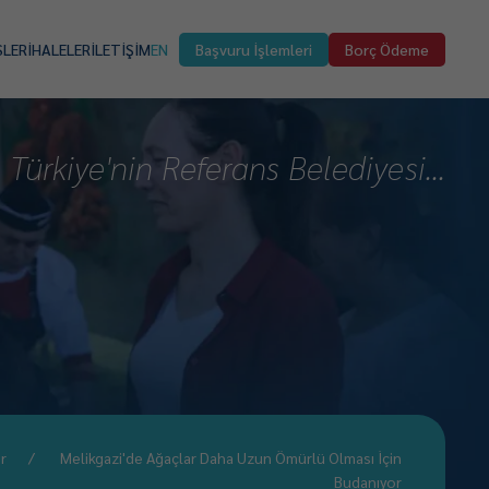
SLER
İHALELER
İLETİŞİM
EN
Başvuru İşlemleri
Borç Ödeme
Türkiye'nin Referans Belediyesi...
r
Melikgazi'de Ağaçlar Daha Uzun Ömürlü Olması İçin
Budanıyor