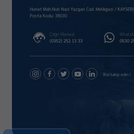
Hunat Mah.Nuh Naci Yazgan Cad. Melikgazi / KAYSER
Posta Kodu: 38030
Çağrı Merkezi
WhatsA
(0352) 252 13 33
0530 2
Bizi takip edin !
Size Nasıl Yardımcı Olabilirim 😊