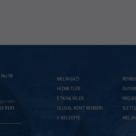
İ No:38
MELİKGAZİ
REHBE
HİZMETLER
DUYUR
ETKİNLİKLER
PROJE
pp Hattı
53 9191
ULUSAL KENT REHBERİ
İLETİ
E-BELEDİYE
MELİK