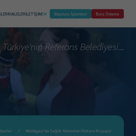
SLER
İHALELER
İLETİŞİM
EN
Başvuru İşlemleri
Borç Ödeme
Türkiye'nin Referans Belediyesi...
berler
Melikgazi’de Sağlık Yatırımları Rekora Koşuyor