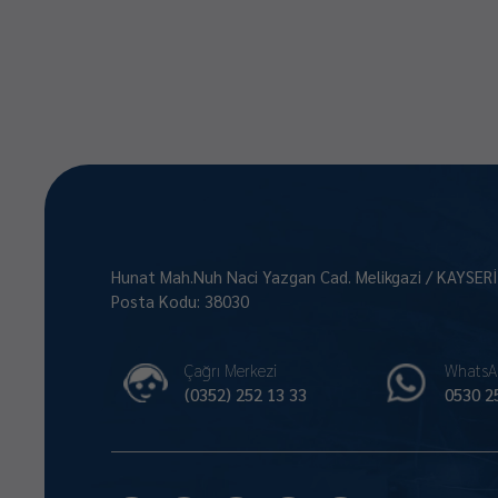
Hunat Mah.Nuh Naci Yazgan Cad. Melikgazi / KAYSER
Posta Kodu: 38030
Çağrı Merkezi
WhatsA
(0352) 252 13 33
0530 2