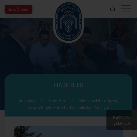
Borç Ödeme
HABERLER
Anasayfa
Haberler
Melikgazi Belediyesi,
Sürprizleriyle Fatih Parkı’nı Sıfırdan Yeniliyor
BAŞVURU
İŞLEMLERİ