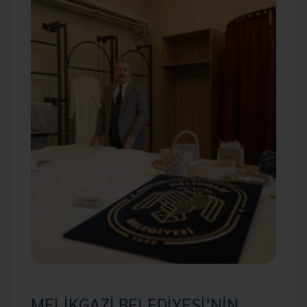
MELİKGAZİ BELEDİYESİ’NİN