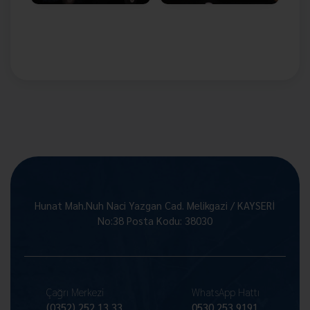
Hunat Mah.Nuh Naci Yazgan Cad. Melikgazi / KAYSERİ
No:38 Posta Kodu: 38030
Çağrı Merkezi
WhatsApp Hattı
(0352) 252 13 33
0530 253 9191