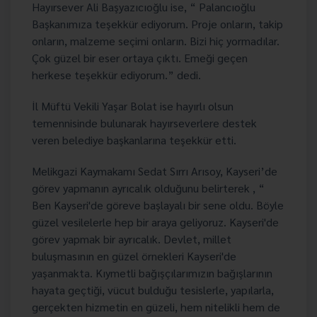
Hayırsever Ali Başyazıcıoğlu ise, “ Palancıoğlu
Başkanımıza teşekkür ediyorum. Proje onların, takip
onların, malzeme seçimi onların. Bizi hiç yormadılar.
Çok güzel bir eser ortaya çıktı. Emeği geçen
herkese teşekkür ediyorum.” dedi.
İl Müftü Vekili Yaşar Bolat ise hayırlı olsun
temennisinde bulunarak hayırseverlere destek
veren belediye başkanlarına teşekkür etti.
Melikgazi Kaymakamı Sedat Sırrı Arısoy, Kayseri’de
görev yapmanın ayrıcalık olduğunu belirterek , “
Ben Kayseri'de göreve başlayalı bir sene oldu. Böyle
güzel vesilelerle hep bir araya geliyoruz. Kayseri'de
görev yapmak bir ayrıcalık. Devlet, millet
buluşmasının en güzel örnekleri Kayseri'de
yaşanmakta. Kıymetli bağışçılarımızın bağışlarının
hayata geçtiği, vücut bulduğu tesislerle, yapılarla,
gerçekten hizmetin en güzeli, hem nitelikli hem de