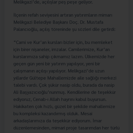
Melikgazi’de, açılışlar peş peşe geliyor.
İlçenin refah seviyesini artıran yatırımların mimarı
Melikgazi Belediye Başkanı Doç. Dr. Mustafa
Palancıoğlu, açılış töreninde şu sözleri dile getirdi:
“Cami ve Kur’an kursları bizler için, bu memleket
için birer nişaneler, imzalar. Camilerimize, Kur’an
kurslarımıza sahip çıkmamız lazım. Ülkemizde her
geçen gün yeni bir yatırım yapılıyor, yeni bir
çalışmanın açılışı yapılıyor. Melikgazi‘de uzun
yıllardır Gültepe Mahallemizde aile sağlığı merkezi
talebi vardı. Çok şükür nasip oldu, burada da nasip
Ali Başyazıcıoğlu’nunmuş. Kendilerine de teşekkür
ediyoruz, Cenab-ı Allah hayrını kabul buyursun.
Hakikaten çok hızlı, güzel bir şekilde mahallemize
bu kompleksi kazandırmış olduk. Mesai
arkadaşlarımıza da teşekkür ediyorum. İmar
düzenlemesinden, mimari proje tasarımdan her türlü