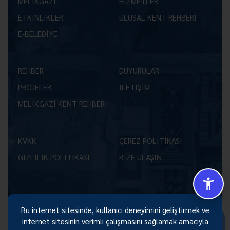
MELİKGAZİ
HİZMETLER
ETKİNLİKLER
ULUSAL KENT REHBERİ
E-BELEDİYE
REHBER
DUYURULAR
PROJELER
İLETİŞİM
MELİKGAZİ KENT REHBERİ
KVKK
ÇEREZ POLİTİKASI
GİZLİLİK POLİTİKASI
BİZE ULAŞIN
Bu internet sitesinde, kullanıcı deneyimini geliştirmek ve
Size Nasıl Yardımcı Olabilirim 😊
internet sitesinin verimli çalışmasını sağlamak amacıyla