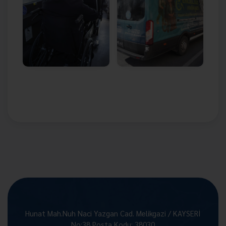
Hunat Mah.Nuh Naci Yazgan Cad. Melikgazi / KAYSERİ
No:38 Posta Kodu: 38030