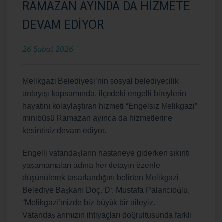
RAMAZAN AYINDA DA HİZMETE
DEVAM EDİYOR
26 Şubat 2026
Melikgazi Belediyesi’nin sosyal belediyecilik
anlayı
ş
ı
kapsam
ı
nda, il
ç
edeki engelli bireylerin
hayat
ı
n
ı
kolayla
ş
t
ı
ran hizmeti
“
Engelsiz Melikgazi
”
minib
ü
s
ü
Ramazan ay
ı
nda da hizmetlerine
kesintisiz devam ediyor.
ş
Engelli vatanda
lar
ı
n hastaneye giderken s
ı
kıntı
ş
ya
amamalar
ı
ad
ı
na her detay
ı
n
ö
zenle
ş
ğ
d
ü
ü
n
ü
lerek tasarland
ı
ı
n
ı
belirten Melikgazi
ş
ğ
Belediye Ba
kan
ı
Do
ç
. Dr. Mustafa Palanc
ı
o
lu,
“
Melikgazi
’
mizde biz b
ü
y
ü
k bir aileyiz.
ş
ğ
Vatanda
lar
ı
m
ı
z
ı
n ihtiya
ç
lar
ı
do
rultusunda farkl
ı