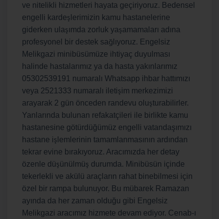
ve nitelikli hizmetleri hayata geçiriyoruz. Bedensel
ş
engelli karde
lerimizin kamu hastanelerine
ş
ş
giderken ula
ı
mda zorluk ya
amamalar
ı
ad
ı
na
ğ
profesyonel bir destek sa
l
ı
yoruz. Engelsiz
Melikgazi minib
ü
s
ü
m
ü
ze ihtiya
ç
duyulmas
ı
halinde hastalar
ı
m
ı
z ya da hasta yak
ı
nlar
ı
m
ı
z
05302539191 numaralı Whatsapp ihbar hattımızı
ş
veya 2521333 numaralı ileti
im merkezimizi
ş
arayarak 2 g
ü
n
ö
nceden randevu olu
turabilirler.
Yanlar
ı
nda bulunan refakatçileri ile birlikte kamu
hastanesine götürdüğümüz engelli vatandaşımızı
ş
hastane i
lemlerinin tamamlanmas
ı
n
ı
n ard
ı
ndan
tekrar evine b
ı
rak
ı
yoruz. Arac
ı
m
ı
zda her detay
ş
ş
özenle dü
ü
n
ü
lm
ü
durumda. Minib
ü
s
ü
n i
ç
inde
tekerlekli ve ak
ü
l
ü
ara
ç
lar
ı
n rahat binebilmesi i
ç
in
ö
zel bir rampa bulunuyor. Bu mübarek Ramazan
ayında da her zaman olduğu gibi Engelsiz
Melikgazi aracımız hizmete devam ediyor. Cenab-
ı