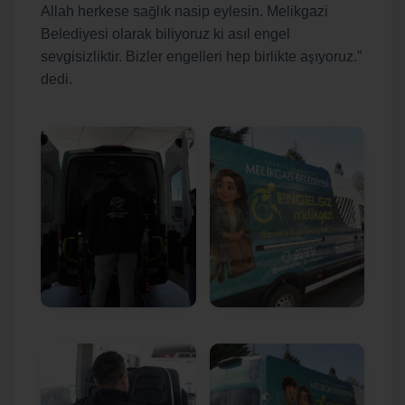
ğ
Allah herkese sa
l
ı
k nasip eylesin. Melikgazi
Belediyesi olarak biliyoruz ki as
ı
l engel
ş
sevgisizliktir. Bizler engelleri hep birlikte a
ı
yoruz.
”
dedi.