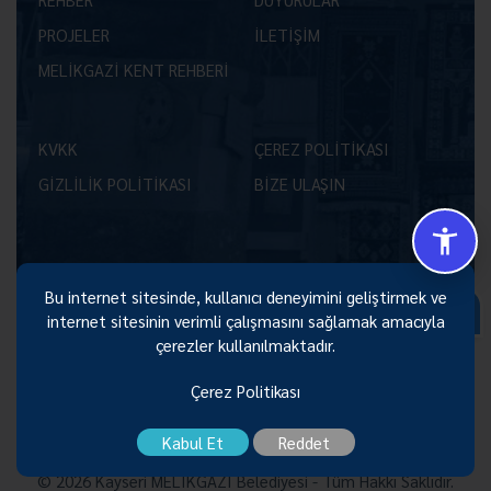
PROJELER
İLETİŞİM
MELİKGAZİ KENT REHBERİ
KVKK
ÇEREZ POLİTİKASI
GİZLİLİK POLİTİKASI
BİZE ULAŞIN
Bu internet sitesinde, kullanıcı deneyimini geliştirmek ve
Size Nasıl Yardımcı Olabilirim 😊
internet sitesinin verimli çalışmasını sağlamak amacıyla
çerezler kullanılmaktadır.
Çerez Politikası
Kabul Et
Reddet
© 2026 Kayseri MELİKGAZİ Belediyesi - Tüm Hakkı Saklıdır.