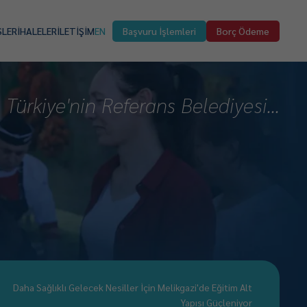
SLER
İHALELER
İLETİŞİM
EN
Başvuru İşlemleri
Borç Ödeme
Türkiye'nin Referans Belediyesi...
Daha Sağlıklı Gelecek Nesiller İçin Melikgazi'de Eğitim Alt
Yapısı Güçleniyor