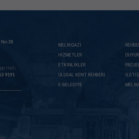
İ No:38
MELİKGAZİ
REHBE
HİZMETLER
DUYUR
ETKİNLİKLER
PROJE
pp Hattı
53 9191
ULUSAL KENT REHBERİ
İLETİ
E-BELEDİYE
MELİK