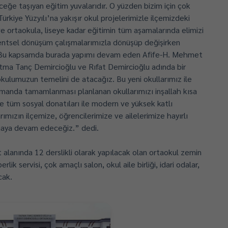
ceğe taşıyan eğitim yuvalarıdır. O yüzden bizim için çok
rkiye Yüzyılı’na yakışır okul projelerimizle ilçemizdeki
ve ortaokula, liseye kadar eğitimin tüm aşamalarında elimizi
kentsel dönüşüm çalışmalarımızla dönüşüp değişirken
or. Bu kapsamda burada yapımı devam eden Afife-H. Mehmet
tma Tanç Demircioğlu ve Rıfat Demircioğlu adında bir
kulumuzun temelini de atacağız. Bu yeni okullarımız ile
zamanda tamamlanması planlanan okullarımızı inşallah kısa
e tüm sosyal donatıları ile modern ve yüksek katlı
mızın ilçemize, öğrencilerimize ve ailelerimize hayırlı
şmaya devam edeceğiz.” dedi.
alanında 12 derslikli olarak yapılacak olan ortaokul zemin
lik servisi, çok amaçlı salon, okul aile birliği, idari odalar,
cak.