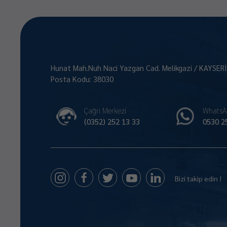
Hunat Mah.Nuh Naci Yazgan Cad. Melikgazi / KAYSER
Posta Kodu: 38030
Çağrı Merkezi
WhatsA
(0352) 252 13 33
0530 2
Bizi takip edin !