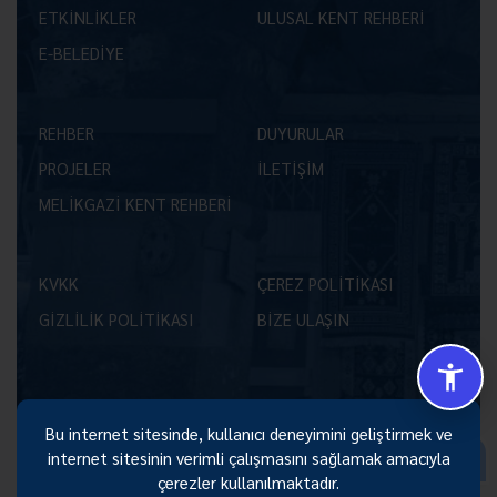
ETKİNLİKLER
ULUSAL KENT REHBERİ
E-BELEDİYE
REHBER
DUYURULAR
PROJELER
İLETİŞİM
MELİKGAZİ KENT REHBERİ
KVKK
ÇEREZ POLİTİKASI
GİZLİLİK POLİTİKASI
BİZE ULAŞIN
Bu internet sitesinde, kullanıcı deneyimini geliştirmek ve
Size Nasıl Yardımcı Olabilirim 😊
internet sitesinin verimli çalışmasını sağlamak amacıyla
çerezler kullanılmaktadır.