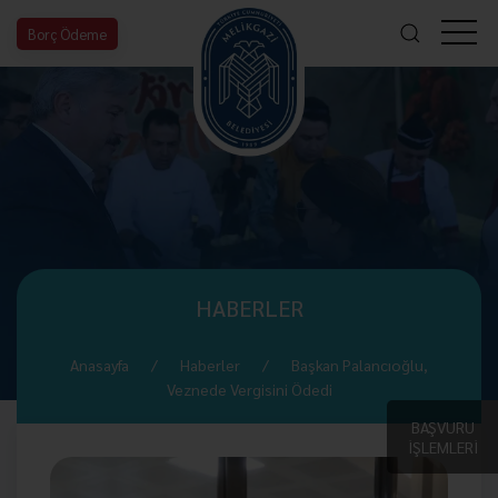
Borç Ödeme
HABERLER
Anasayfa
Haberler
Başkan Palancıoğlu,
Veznede Vergisini Ödedi
BAŞVURU
İŞLEMLERİ