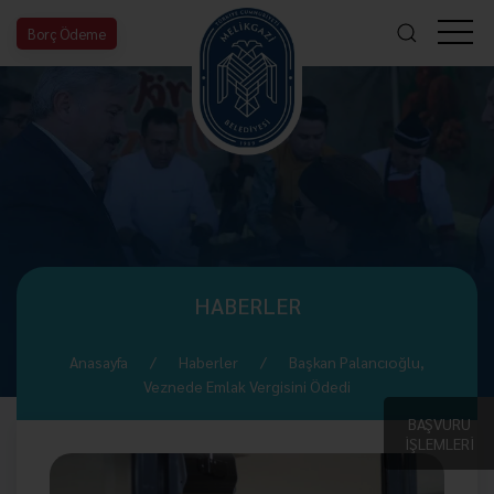
Borç Ödeme
HABERLER
Anasayfa
Haberler
Başkan Palancıoğlu,
Veznede Emlak Vergisini Ödedi
BAŞVURU
İŞLEMLERİ