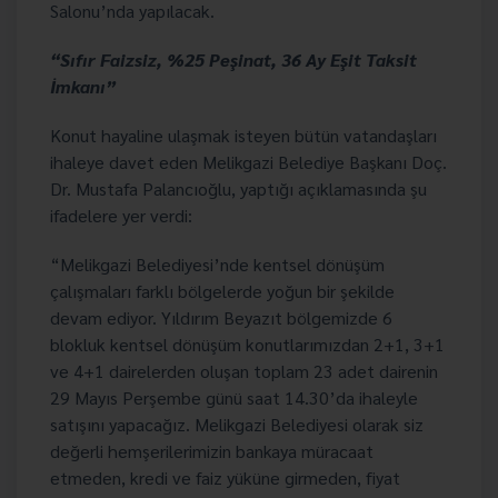
Salonu’nda yapılacak.
“Sıfır Faizsiz, %25 Peşinat, 36 Ay Eşit Taksit
İmkanı”
Konut hayaline ulaşmak isteyen bütün vatandaşları
ihaleye davet eden Melikgazi Belediye Başkanı Doç.
Dr. Mustafa Palancıoğlu, yaptığı açıklamasında şu
ifadelere yer verdi:
“Melikgazi Belediyesi’nde kentsel dönüşüm
çalışmaları farklı bölgelerde yoğun bir şekilde
devam ediyor. Yıldırım Beyazıt bölgemizde 6
blokluk kentsel dönüşüm konutlarımızdan 2+1, 3+1
ve 4+1 dairelerden oluşan toplam 23 adet dairenin
29 Mayıs Perşembe günü saat 14.30’da ihaleyle
satışını yapacağız. Melikgazi Belediyesi olarak siz
değerli hemşerilerimizin bankaya müracaat
etmeden, kredi ve faiz yüküne girmeden, fiyat