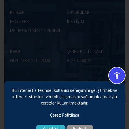
REHBER
DUYURULAR
PROJELER
İLETİŞİM
MELİKGAZİ KENT REHBERİ
KVKK
ÇEREZ POLİTİKASI
GİZLİLİK POLİTİKASI
BİZE ULAŞIN
Bu internet sitesinde, kullanıcı deneyimini geliştirmek ve
Size Nasıl Yardımcı Olabilirim 😊
internet sitesinin verimli çalışmasını sağlamak amacıyla
çerezler kullanılmaktadır.
Çerez Politikası
Kabul Et
Reddet