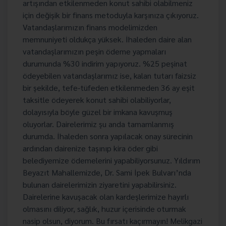
artışından etkilenmeden konut sahibi olabilmeniz
için değişik bir finans metoduyla karşınıza çıkıyoruz.
Vatandaşlarımızın finans modelimizden
memnuniyeti oldukça yüksek. İhaleden daire alan
vatandaşlarımızın peşin ödeme yapmaları
durumunda %30 indirim yapıyoruz. %25 peşinat
ödeyebilen vatandaşlarımız ise, kalan tutarı faizsiz
bir şekilde, tefe-tüfeden etkilenmeden 36 ay eşit
taksitle ödeyerek konut sahibi olabiliyorlar,
dolayısıyla böyle güzel bir imkana kavuşmuş
oluyorlar. Dairelerimiz şu anda tamamlanmış
durumda. İhaleden sonra yapılacak onay sürecinin
ardından dairenize taşınıp kira öder gibi
belediyemize ödemelerini yapabiliyorsunuz. Yıldırım
Beyazıt Mahallemizde, Dr. Sami İpek Bulvarı’nda
bulunan dairelerimizin ziyaretini yapabilirsiniz.
Dairelerine kavuşacak olan kardeşlerimize hayırlı
olmasını diliyor, sağlık, huzur içerisinde oturmak
nasip olsun, diyorum. Bu fırsatı kaçırmayın! Melikgazi