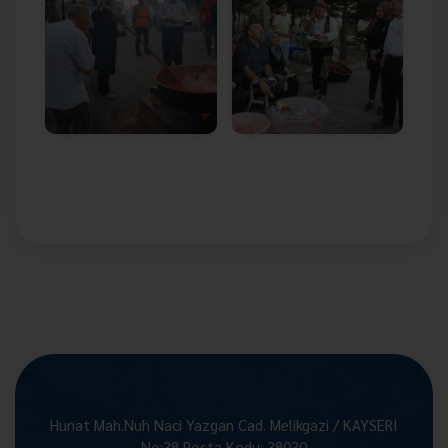
Hunat Mah.Nuh Naci Yazgan Cad. Melikgazi / KAYSERİ
No:38 Posta Kodu: 38030