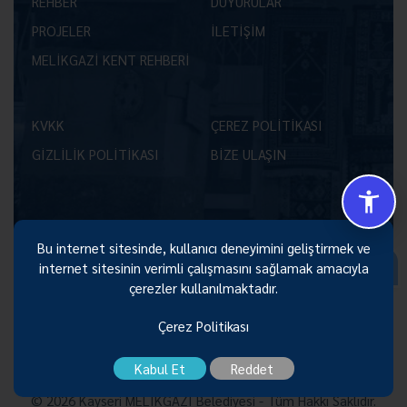
REHBER
DUYURULAR
PROJELER
İLETİŞİM
MELİKGAZİ KENT REHBERİ
KVKK
ÇEREZ POLİTİKASI
GİZLİLİK POLİTİKASI
BİZE ULAŞIN
Bu internet sitesinde, kullanıcı deneyimini geliştirmek ve
Size Nasıl Yardımcı Olabilirim 😊
internet sitesinin verimli çalışmasını sağlamak amacıyla
çerezler kullanılmaktadır.
Çerez Politikası
Kabul Et
Reddet
© 2026 Kayseri MELİKGAZİ Belediyesi - Tüm Hakkı Saklıdır.