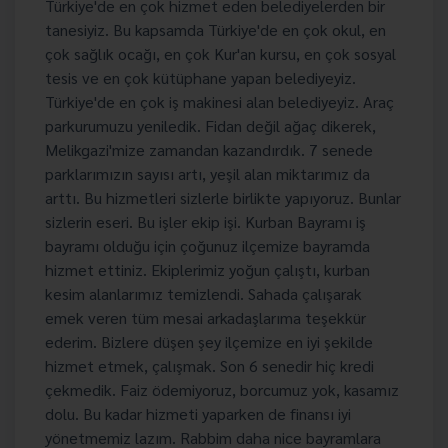
Türkiye'de en çok hizmet eden belediyelerden bir
tanesiyiz. Bu kapsamda Türkiye'de en çok okul, en
çok sağlık ocağı, en çok Kur'an kursu, en çok sosyal
tesis ve en çok kütüphane yapan belediyeyiz.
Türkiye'de en çok iş makinesi alan belediyeyiz. Araç
parkurumuzu yeniledik. Fidan değil ağaç dikerek,
Melikgazi'mize zamandan kazandırdık. 7 senede
parklarımızın sayısı artı, yeşil alan miktarımız da
arttı. Bu hizmetleri sizlerle birlikte yapıyoruz. Bunlar
sizlerin eseri. Bu işler ekip işi. Kurban Bayramı iş
bayramı olduğu için çoğunuz ilçemize bayramda
hizmet ettiniz. Ekiplerimiz yoğun çalıştı, kurban
kesim alanlarımız temizlendi. Sahada çalışarak
emek veren tüm mesai arkadaşlarıma teşekkür
ederim. Bizlere düşen şey ilçemize en iyi şekilde
hizmet etmek, çalışmak. Son 6 senedir hiç kredi
çekmedik. Faiz ödemiyoruz, borcumuz yok, kasamız
dolu. Bu kadar hizmeti yaparken de finansı iyi
yönetmemiz lazım. Rabbim daha nice bayramlara