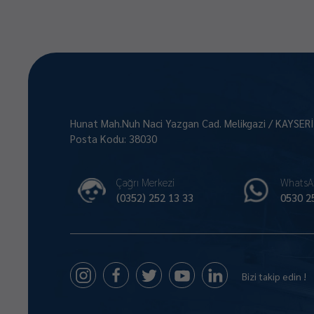
Hunat Mah.Nuh Naci Yazgan Cad. Melikgazi / KAYSER
Posta Kodu: 38030
Çağrı Merkezi
WhatsA
(0352) 252 13 33
0530 2
Bizi takip edin !