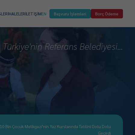
SLER
İHALELER
İLETİŞİM
EN
Başvuru İşlemleri
Borç Ödeme
Türkiye'nin Referans Belediyesi...
10 Bin Çocuk Melikgazi’nin Yaz Kurslarında Tatilini Dolu Dolu
Geçirdi