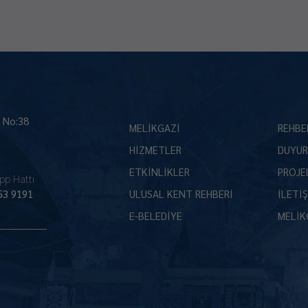
İ No:38
MELİKGAZİ
REHBE
HİZMETLER
DUYUR
ETKİNLİKLER
PROJE
pp Hattı
53 9191
ULUSAL KENT REHBERİ
İLETİ
E-BELEDİYE
MELİK