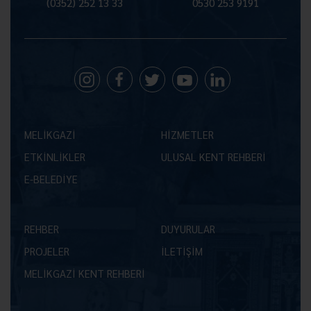
(0352) 252 13 33
0530 253 9191
MELİKGAZİ
HİZMETLER
ETKİNLİKLER
ULUSAL KENT REHBERİ
E-BELEDİYE
REHBER
DUYURULAR
PROJELER
İLETİŞİM
MELİKGAZİ KENT REHBERİ