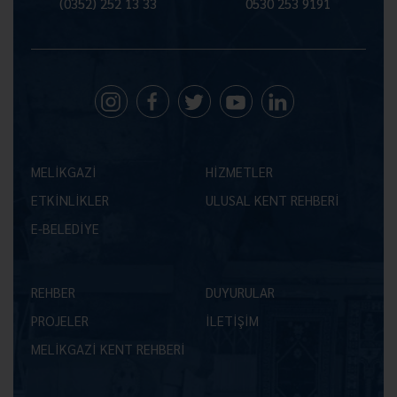
(0352) 252 13 33
0530 253 9191
MELİKGAZİ
HİZMETLER
ETKİNLİKLER
ULUSAL KENT REHBERİ
E-BELEDİYE
REHBER
DUYURULAR
PROJELER
İLETİŞİM
MELİKGAZİ KENT REHBERİ