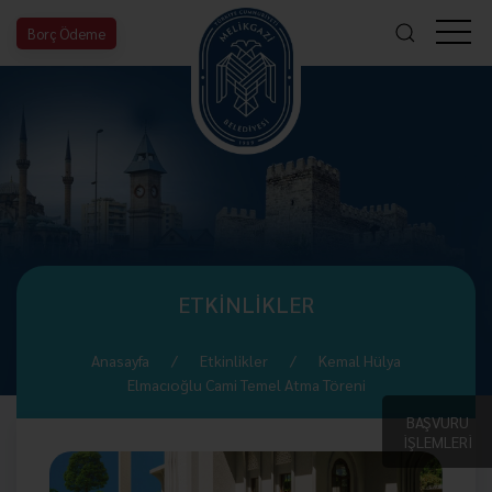
Borç Ödeme
ETKİNLİKLER
Anasayfa
Etkinlikler
Kemal Hülya
Elmacıoğlu Cami Temel Atma Töreni
BAŞVURU
İŞLEMLERİ