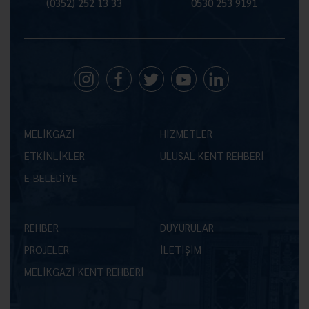
(0352) 252 13 33
0530 253 9191
MELİKGAZİ
HİZMETLER
ETKİNLİKLER
ULUSAL KENT REHBERİ
E-BELEDİYE
REHBER
DUYURULAR
PROJELER
İLETİŞİM
MELİKGAZİ KENT REHBERİ