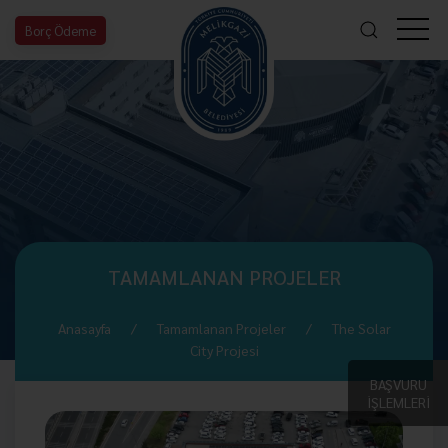
Borç Ödeme
TAMAMLANAN PROJELER
Anasayfa
Tamamlanan Projeler
The Solar
City Projesi
BAŞVURU
İŞLEMLERİ