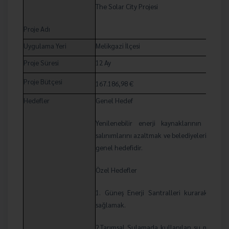
The Solar City Projesi
Proje Adı
Uygulama Yeri
Melikgazi İlçesi
Proje Süresi
12 Ay
Proje Bütçesi
167.186,98 €
Hedefler
Genel Hedef
Yenilenebilir enerji kaynaklarının kullan
salınımlarını azaltmak ve belediyelerin tüm 
genel hedefidir.
Özel Hedefler
1. Güneş Enerji Santralleri kurarak Melikg
sağlamak.
2.Tarımsal Sulamada kullanılan su motorları