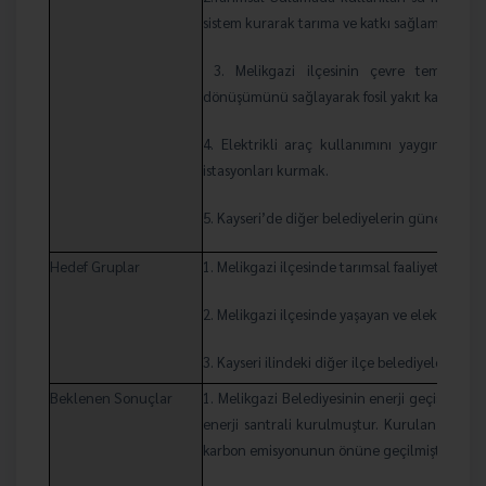
sistem kurarak tarıma ve katkı sağlamak ve si
3. Melikgazi ilçesinin çevre temizliğin
dönüşümünü sağlayarak fosil yakıt kaynaklı k
4. Elektrikli araç kullanımını yaygınlaştı
istasyonları kurmak.
5. Kayseri’de diğer belediyelerin güneş enerj
Hedef Gruplar
1. Melikgazi ilçesinde tarımsal faaliyet göster
2. Melikgazi ilçesinde yaşayan ve elektrikli a
3. Kayseri ilindeki diğer ilçe belediyeleri
Beklenen Sonuçlar
1. Melikgazi Belediyesinin enerji geçişine k
enerji santrali kurulmuştur. Kurulan güneş e
karbon emisyonunun önüne geçilmiştir.