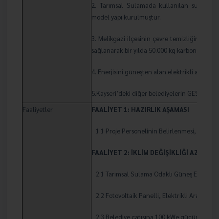
2. Tarımsal Sulamada kullanılan su motorla
model yapı kurulmuştur.
3. Melikgazi ilçesinin çevre temizliğinde ku
sağlanarak bir yılda 50.000 kg karbon emisyo
4. Enerjisini güneşten alan elektrikli araç şa
5.Kayseri’deki diğer belediyelerin GES siste
Faaliyetler
FAALİYET 1: HAZIRLIK AŞAMASI
1.1 Proje Personelinin Belirlenmesi,
Proje S
FAALİYET 2: İKLİM DEĞİŞİKLİĞİ AZALTI
2.1 Tarımsal Sulama Odaklı Güneş Enerji Sa
2.2 Fotovoltaik Panelli, Elektrikli Araç Şarj
2.3 Belediye çatısına 100 kWe gücünde GES